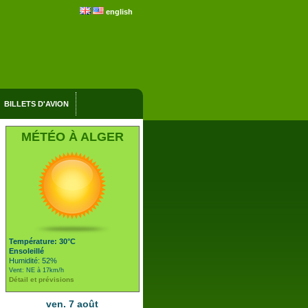
english
BILLETS D'AVION
MÉTÉO À ALGER
Température: 30°C
Ensoleillé
Humidité: 52%
Vent: NE à 17km/h
Détail et prévisions
ven. 7 août