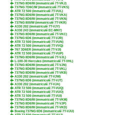
737NG 8D6/W (immatriculé 7T-VKJ)
737NG 7D6C/W (immatriculé 7T-VKS)
ATR 72 500 (immatriculé 7T-VUL)
737NG 8D6/W (immatriculé 7T-VKA)
737NG 8D6/W (immatriculé 7T-VKN)
737NG 800/W (immatriculé 7T-VKR)
A330 202 (immatriculé 7T-VJY)
A330 243 (immatriculé EC-MNY)
737NG 8D6/W (immatriculé 7T-VKC)
737NG 6D6 (immatriculé 7T-VJR)
ATR 72 500 (immatriculé 7T-VUN)
ATR 72 500 (immatriculé 7T-VVQ)
767 3D6ER (immatriculé 7T-VJI)
ATR 72 500 (immatriculé 7T-VUP)
737NG 8D6/W (immatriculé 7T-VJL)
L-100-30 Hercules (immatriculé 7T-VHL)
737NG 8D6/W (immatriculé 7T-VJN)
737NG 8D6/W (immatriculé 7T-VKL)
737NG 8D6/W (immatriculé 7T-VKB)
A330 202 (immatriculé 7T-VJW)
737NG 6D6 (immatriculé 7T-VJT)
A330 202 (immatriculé 7T-VJA)
ATR 72 500 (immatriculé 7T-VUQ)
ATR 72 500 (immatriculé 7T-VUO)
ATR 72 500 (immatriculé 7T-VUI)
737NG 8D6/W (immatriculé 7T-VKM)
737NG 8D6/W (immatriculé 7T-VJP)
737NG 8D6/W (immatriculé 7T-VKD)
Boeing 737NG 6D6 (immatriculé 7T-VJU)