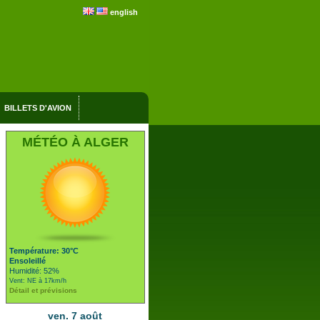
english
BILLETS D'AVION
MÉTÉO À ALGER
Température: 30°C
Ensoleillé
Humidité: 52%
Vent: NE à 17km/h
Détail et prévisions
ven. 7 août