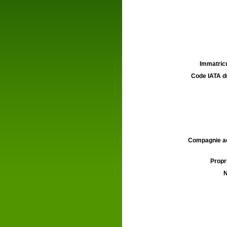
Immatricu
Code IATA d
Compagnie aé
Propri
N