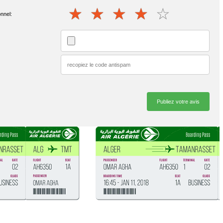
nnel: