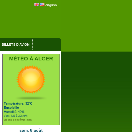
english
BILLETS D'AVION
MÉTÉO À ALGER
Température: 32°C
Ensoleillé
Humidité: 49%
Vent: NE à 20km/h
Détail et prévisions
sam. 8 août