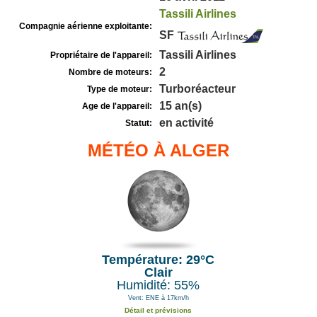
Tassili Airlines
Compagnie aérienne exploitante:
SF
Tassili Airlines
Propriétaire de l'appareil:
2
Nombre de moteurs:
Turboréacteur
Type de moteur:
15 an(s)
Age de l'appareil:
en activité
Statut:
MÉTÉO À ALGER
Température: 29°C
Clair
Humidité: 55%
Vent: ENE à 17km/h
Détail et prévisions