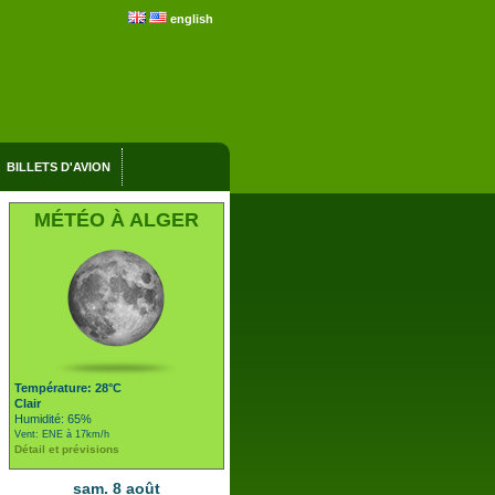
english
BILLETS D'AVION
MÉTÉO À ALGER
Température: 28°C
Clair
Humidité: 65%
Vent: ENE à 17km/h
Détail et prévisions
sam. 8 août