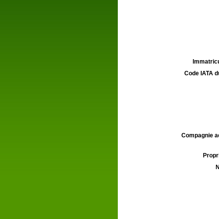
Immatricu
Code IATA d
Compagnie aé
Propri
N