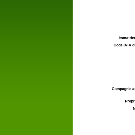
Immatricu
Code IATA d
Compagnie aé
Propri
N