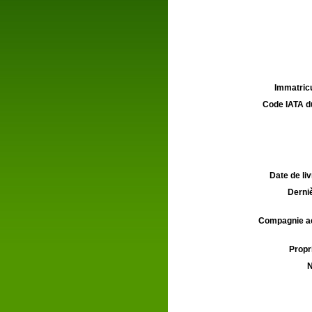
Immatricu
Code IATA d
Date de liv
Derniè
Compagnie aé
Propri
N