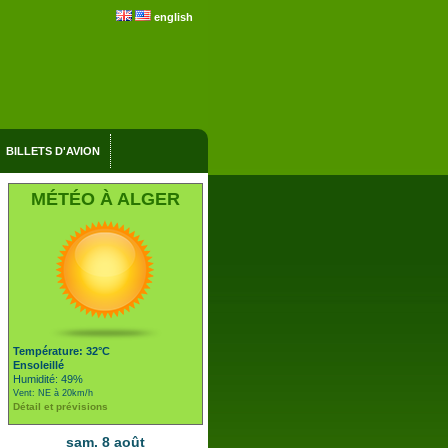
english
BILLETS D'AVION
MÉTÉO À ALGER
Température: 32°C
Ensoleillé
Humidité: 49%
Vent: NE à 20km/h
Détail et prévisions
sam. 8 août