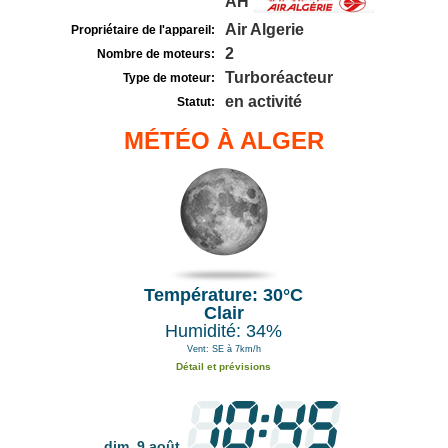
AH
Air Algerie
Propriétaire de l'appareil:
2
Nombre de moteurs:
Turboréacteur
Type de moteur:
en activité
Statut:
MÉTÉO À ALGER
Température: 30°C
Clair
Humidité: 34%
Vent: SE à 7km/h
Détail et prévisions
dim. 9 août