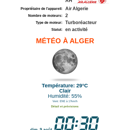
AH
Air Algerie
Propriétaire de l'appareil:
2
Nombre de moteurs:
Turboréacteur
Type de moteur:
en activité
Statut:
MÉTÉO À ALGER
Température: 29°C
Clair
Humidité: 55%
Vent: ENE à 17km/h
Détail et prévisions
dim. 9 août