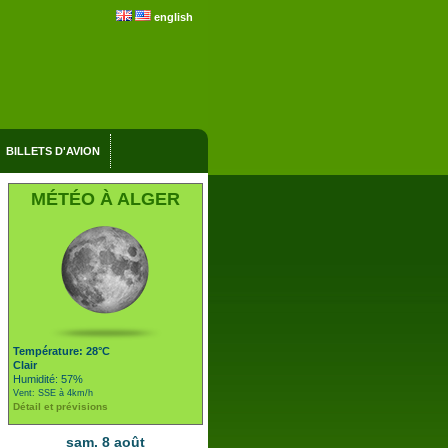
english
BILLETS D'AVION
MÉTÉO À ALGER
Température: 28°C
Clair
Humidité: 57%
Vent: SSE à 4km/h
Détail et prévisions
sam. 8 août