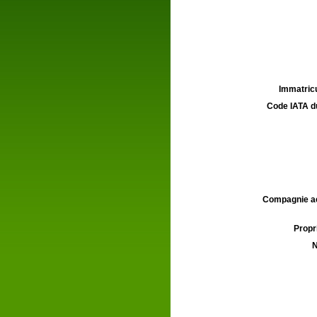
Immatricu
Code IATA d
Compagnie aé
Propri
N