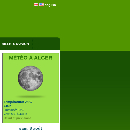
english
BILLETS D'AVION
MÉTÉO À ALGER
Température: 28°C
Clair
Humidité: 57%
Vent: SSE à 4km/h
Détail et prévisions
sam. 8 août