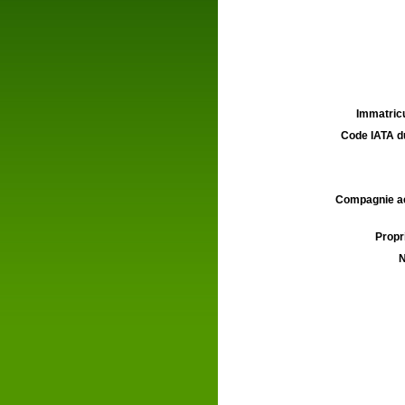
Immatricu
Code IATA d
Compagnie aé
Propri
N