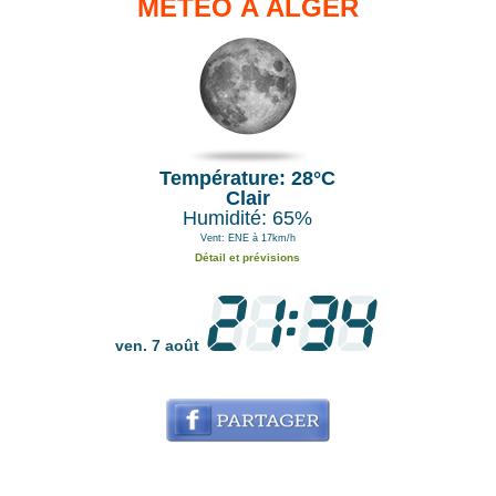
MÉTÉO À ALGER
Température: 28°C
Clair
Humidité: 65%
Vent: ENE à 17km/h
Détail et prévisions
ven. 7 août