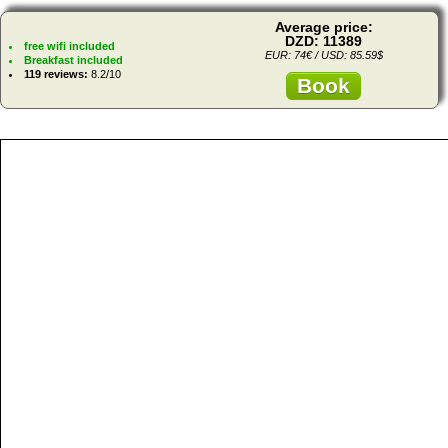
Average price:
DZD: 11389
free wifi included
EUR: 74€ / USD: 85.59$
Breakfast included
119 reviews:
8.2/10
Book