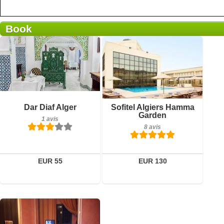
Book
Petit-déjeuner inclus
Petit-déjeuner inclus
Dar Diaf Alger
Sofitel Algiers Hamma
1 avis
8 avis
Garden
1 avis
8 avis
Détails
Détails
Réserver
Réserver
EUR 55
EUR 130