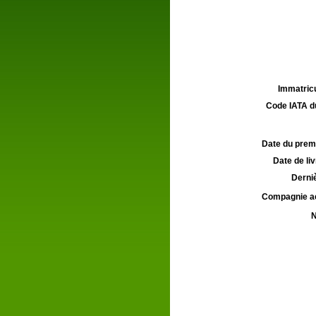
Immatricu
Code IATA d
Date du premie
Date de liv
Derniè
Compagnie aé
N