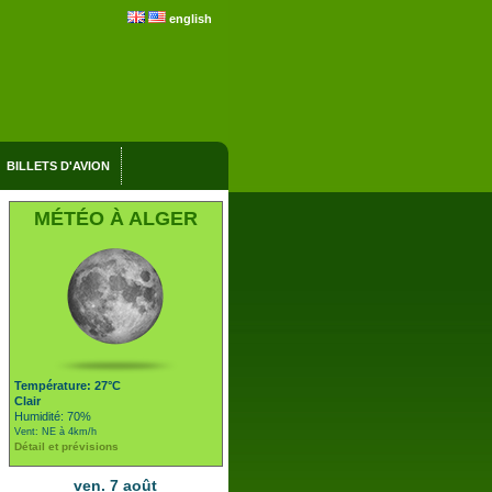
english
BILLETS D'AVION
MÉTÉO À ALGER
Température: 27°C
Clair
Humidité: 70%
Vent: NE à 4km/h
Détail et prévisions
ven. 7 août