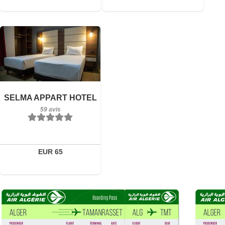
Petit-déjeuner inclus
59 avis
Détails
SELMA APPART HOTEL
Réserver
59 avis
EUR 65