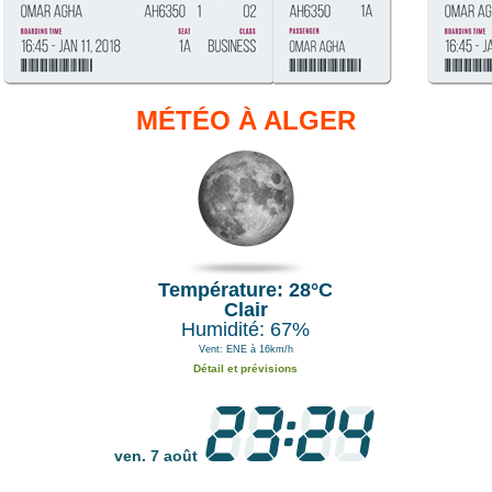
MÉTÉO À ALGER
Température: 28°C
Clair
Humidité: 67%
Vent: ENE à 16km/h
Détail et prévisions
ven. 7 août