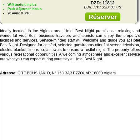
DZD: 11812
Wifi gratuit inclus
EUR: 77€ / USD: 88.77$
Petit-déjeuner inclus
20 avis:
8.3/10
Réserver
Ideally located in the Algiers area, Hotel Best Night promises a relaxing and
wonderful visit. Both business travelers and tourists can enjoy the property's
facilities and services. Service-minded staff will welcome and guide you at Hotel
Best Night. Designed for comfort, selected guestrooms offer flat screen television,
electric blanket, linens, sofa, towels to ensure a restful night. The property offers
various recreational opportunities. A welcoming atmosphere and excellent service
are what you can expect during your stay at Hotel Best Night.
Adresse:
CITÉ BOUSHAKI D, N° 158 BAB EZZOUAR 16000 Algiers