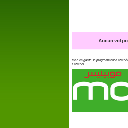
Aucun vol pro
Mise en garde: la programmation affichée
s'afficher.