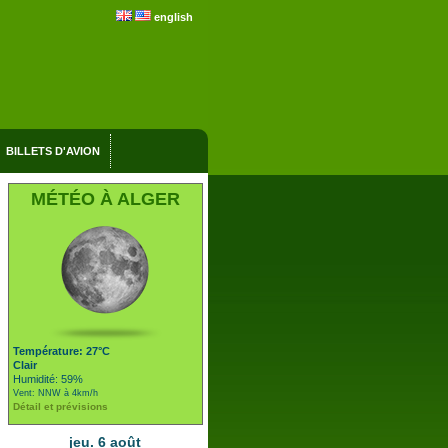
english
BILLETS D'AVION
MÉTÉO À ALGER
Température: 27°C
Clair
Humidité: 59%
Vent: NNW à 4km/h
Détail et prévisions
jeu. 6 août