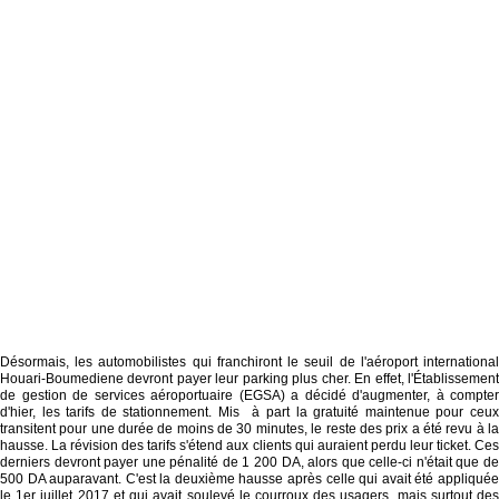
Désormais, les automobilistes qui franchiront le seuil de l'aéroport international
Houari-Boumediene devront payer leur parking plus cher. En effet, l'Établissement
de gestion de services aéroportuaire (EGSA) a décidé d'augmenter, à compter
d'hier, les tarifs de stationnement. Mis à part la gratuité maintenue pour ceux
transitent pour une durée de moins de 30 minutes, le reste des prix a été revu à la
hausse. La révision des tarifs s'étend aux clients qui auraient perdu leur ticket. Ces
derniers devront payer une pénalité de 1 200 DA, alors que celle-ci n'était que de
500 DA auparavant. C'est la deuxième hausse après celle qui avait été appliquée
le 1er juillet 2017 et qui avait soulevé le courroux des usagers, mais surtout des