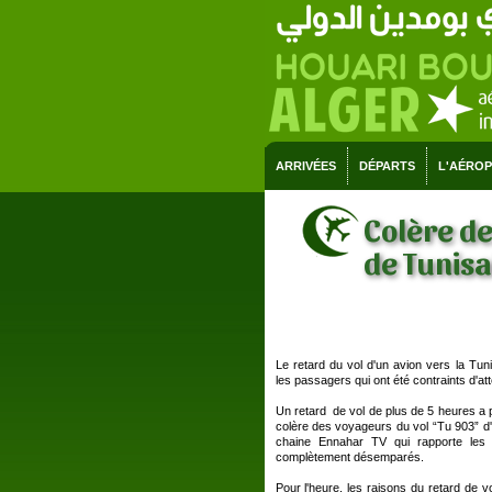
ARRIVÉES
DÉPARTS
L'AÉRO
Colère de
de Tunisa
Le retard du vol d'un avion vers la Tun
les passagers qui ont été contraints d'at
Un retard de vol de plus de 5 heures a 
colère des voyageurs du vol “Tu 903” d'A
chaine Ennahar TV qui rapporte les
complètement désemparés.
Pour l'heure, les raisons du retard de