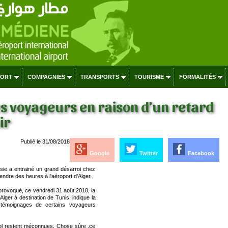
PORT
COMPAGNIES
TRANSPORTS
TOURISME
FORMALITÉS
s voyageurs en raison d'un retard
ir
Publié le 31/08/2018
Google
Twitter
Facebook
isie a entrainé un grand désarroi chez
tendre des heures à l'aéroport d'Alger.
provoqué, ce vendredi 31 août 2018, la
lger à destination de Tunis, indique la
 témoignages de certains voyageurs
 vol restent méconnues. Chose sûre ,ce