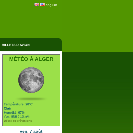
english
BILLETS D'AVION
MÉTÉO À ALGER
Température: 28°C
Clair
Humidité: 67%
Vent: ENE à 16km/h
Détail et prévisions
ven. 7 août