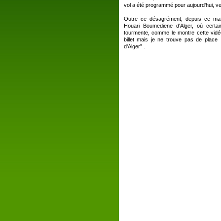
vol a été programmé pour aujourd'hui, ve
Outre ce désagrément, depuis ce matin
Houari Boumediene d'Alger, où certa
tourmente, comme le montre cette vidé
billet mais je ne trouve pas de place
d'Alger” .