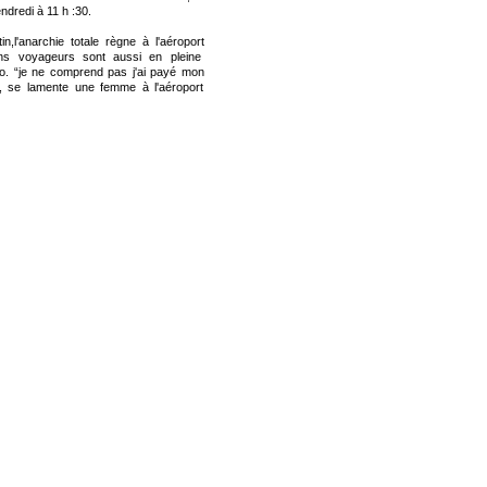
ndredi à 11 h :30.
,l'anarchie totale règne à l'aéroport
ins voyageurs sont aussi en pleine
o. “je ne comprend pas j'ai payé mon
 , se lamente une femme à l'aéroport