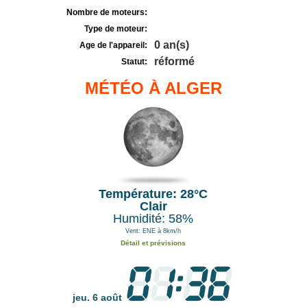
Nombre de moteurs:
Type de moteur:
0 an(s)
Age de l'appareil:
réformé
Statut:
MÉTÉO À ALGER
Température: 28°C
Clair
Humidité: 58%
Vent: ENE à 8km/h
Détail et prévisions
jeu. 6 août