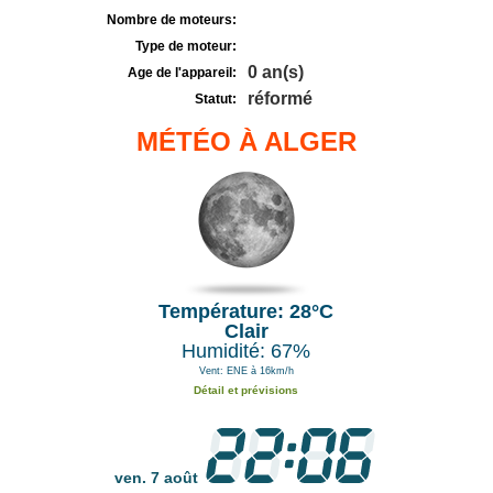
Nombre de moteurs:
Type de moteur:
0 an(s)
Age de l'appareil:
réformé
Statut:
MÉTÉO À ALGER
Température: 28°C
Clair
Humidité: 67%
Vent: ENE à 16km/h
Détail et prévisions
ven. 7 août