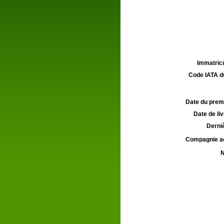
Immatricu
Code IATA d
Date du premie
Date de liv
Derniè
Compagnie aé
N