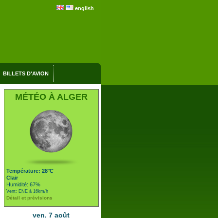
english
BILLETS D'AVION
MÉTÉO À ALGER
Température: 28°C
Clair
Humidité: 67%
Vent: ENE à 16km/h
Détail et prévisions
ven. 7 août