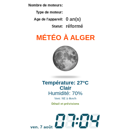
Nombre de moteurs:
Type de moteur:
0 an(s)
Age de l'appareil:
réformé
Statut:
MÉTÉO À ALGER
Température: 27°C
Clair
Humidité: 70%
Vent: NE à 4km/h
Détail et prévisions
ven. 7 août