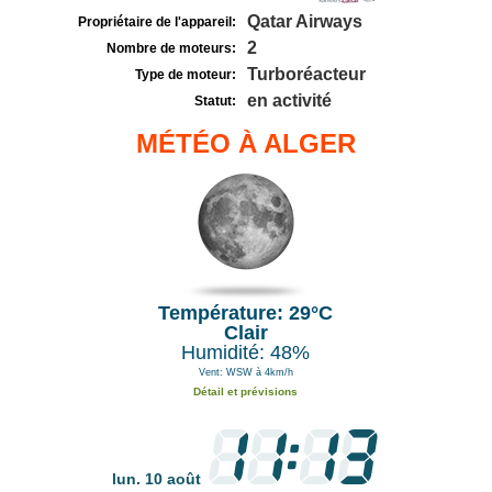
Qatar Airways
Propriétaire de l'appareil:
2
Nombre de moteurs:
Turboréacteur
Type de moteur:
en activité
Statut:
MÉTÉO À ALGER
Température: 29°C
Clair
Humidité: 48%
Vent: WSW à 4km/h
Détail et prévisions
lun. 10 août