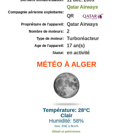
Dernière immatriculation:
Qatar Airways
Compagnie aérienne exploitante:
QR
Qatar Airways
Propriétaire de l'appareil:
2
Nombre de moteurs:
Turboréacteur
Type de moteur:
17 an(s)
Age de l'appareil:
en activité
Statut:
MÉTÉO À ALGER
Température: 28°C
Clair
Humidité: 58%
Vent: ENE à 8km/h
Détail et prévisions