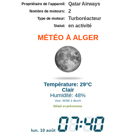
Qatar Airways
Propriétaire de l'appareil:
2
Nombre de moteurs:
Turboréacteur
Type de moteur:
en activité
Statut:
MÉTÉO À ALGER
Température: 29°C
Clair
Humidité: 48%
Vent: WSW à 4km/h
Détail et prévisions
lun. 10 août