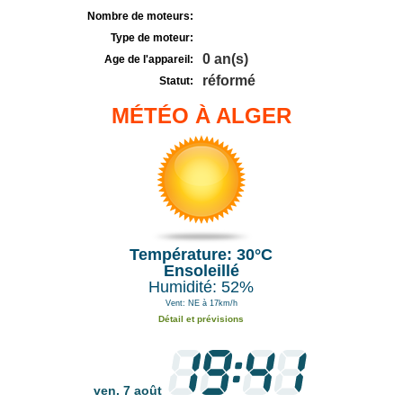
Nombre de moteurs:
Type de moteur:
0 an(s)
Age de l'appareil:
réformé
Statut:
MÉTÉO À ALGER
Température: 30°C
Ensoleillé
Humidité: 52%
Vent: NE à 17km/h
Détail et prévisions
ven. 7 août