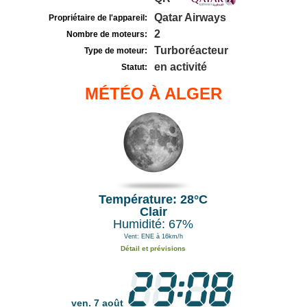
Qatar Airways
Propriétaire de l'appareil:
2
Nombre de moteurs:
Turboréacteur
Type de moteur:
en activité
Statut:
MÉTÉO À ALGER
Température: 28°C
Clair
Humidité: 67%
Vent: ENE à 16km/h
Détail et prévisions
ven. 7 août