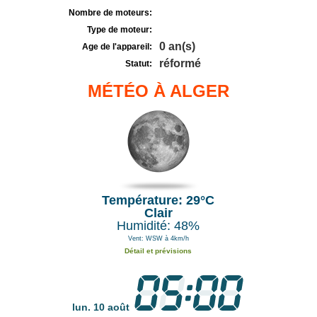
Nombre de moteurs:
Type de moteur:
0 an(s)
Age de l'appareil:
réformé
Statut:
MÉTÉO À ALGER
Température: 29°C
Clair
Humidité: 48%
Vent: WSW à 4km/h
Détail et prévisions
lun. 10 août