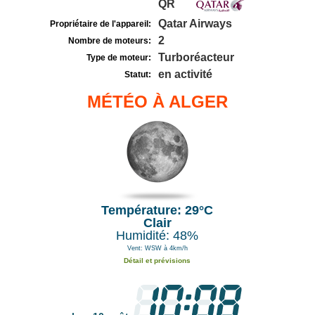
QR
Qatar Airways
Propriétaire de l'appareil:
2
Nombre de moteurs:
Turboréacteur
Type de moteur:
en activité
Statut:
MÉTÉO À ALGER
Température: 29°C
Clair
Humidité: 48%
Vent: WSW à 4km/h
Détail et prévisions