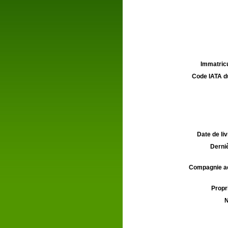
Immatricu
Code IATA d
Date de liv
Derniè
Compagnie aé
Propri
N