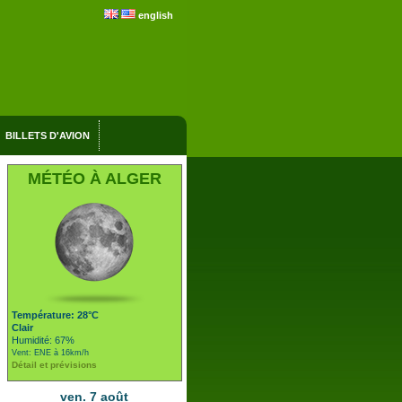
english
BILLETS D'AVION
MÉTÉO À ALGER
Température: 28°C
Clair
Humidité: 67%
Vent: ENE à 16km/h
Détail et prévisions
ven. 7 août