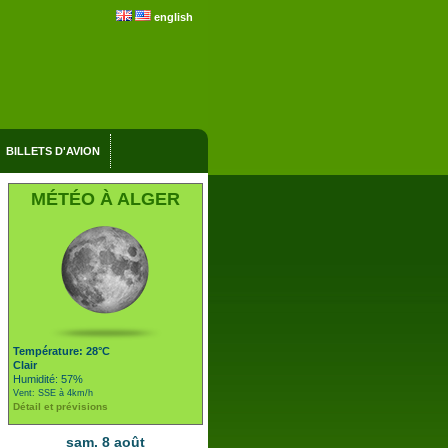
english
BILLETS D'AVION
MÉTÉO À ALGER
Température: 28°C
Clair
Humidité: 57%
Vent: SSE à 4km/h
Détail et prévisions
sam. 8 août