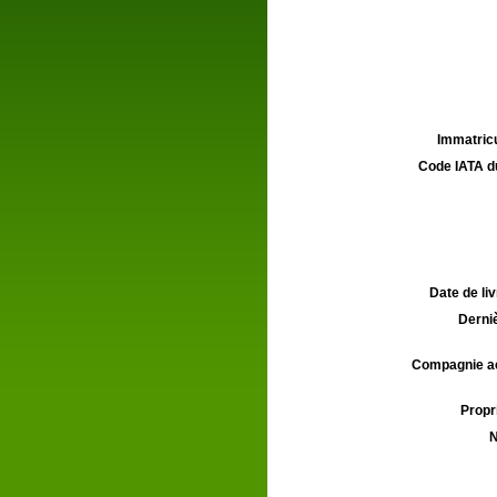
Immatricu
Code IATA d
Date de liv
Derniè
Compagnie aé
Propri
N