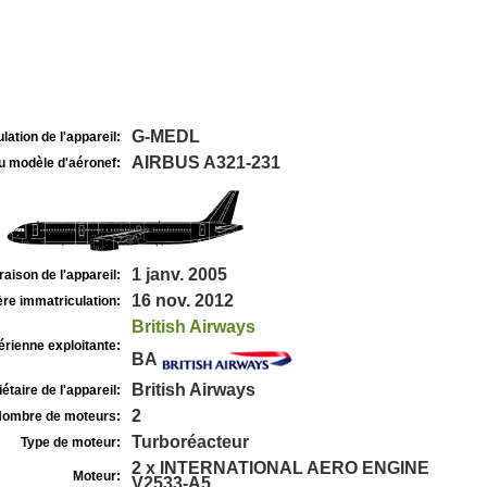
G-MEDL
lation de l'appareil:
AIRBUS A321-231
u modèle d'aéronef:
1 janv. 2005
raison de l'appareil:
16 nov. 2012
re immatriculation:
British Airways
rienne exploitante:
BA
British Airways
étaire de l'appareil:
2
ombre de moteurs:
Turboréacteur
Type de moteur:
2 x INTERNATIONAL AERO ENGINE
Moteur:
V2533-A5