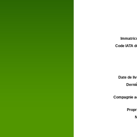
Immatricu
Code IATA d
Date de liv
Derniè
Compagnie aé
Propri
N