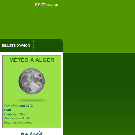
english
BILLETS D'AVION
MÉTÉO À ALGER
Température: 27°C
Clair
Humidité: 59%
Vent: NNW à 4km/h
Détail et prévisions
jeu. 6 août