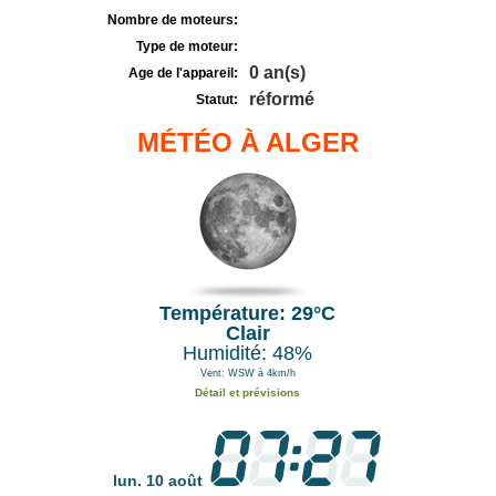
Nombre de moteurs:
Type de moteur:
0 an(s)
Age de l'appareil:
réformé
Statut:
MÉTÉO À ALGER
Température: 29°C
Clair
Humidité: 48%
Vent: WSW à 4km/h
Détail et prévisions
lun. 10 août