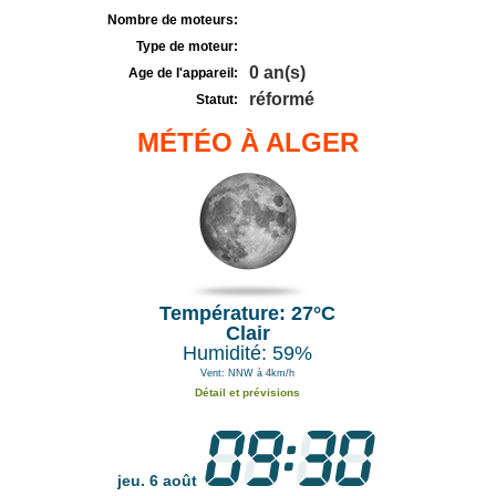
Nombre de moteurs:
Type de moteur:
0 an(s)
Age de l'appareil:
réformé
Statut:
MÉTÉO À ALGER
Température: 27°C
Clair
Humidité: 59%
Vent: NNW à 4km/h
Détail et prévisions
jeu. 6 août