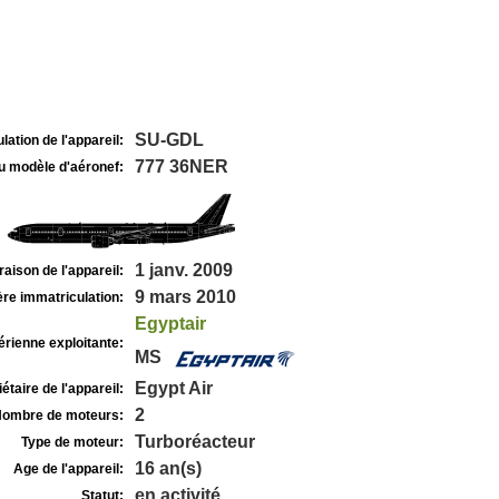
SU-GDL
lation de l'appareil:
777 36NER
u modèle d'aéronef:
1 janv. 2009
raison de l'appareil:
9 mars 2010
re immatriculation:
Egyptair
rienne exploitante:
MS
Egypt Air
étaire de l'appareil:
2
ombre de moteurs:
Turboréacteur
Type de moteur:
16 an(s)
Age de l'appareil:
en activité
Statut: