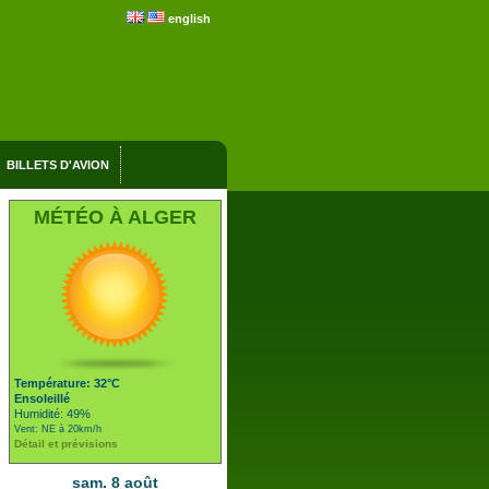
english
BILLETS D'AVION
MÉTÉO À ALGER
Température: 32°C
Ensoleillé
Humidité: 49%
Vent: NE à 20km/h
Détail et prévisions
sam. 8 août