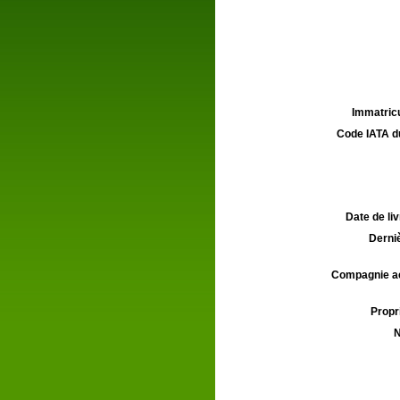
Immatricu
Code IATA d
Date de liv
Derniè
Compagnie aé
Propri
N