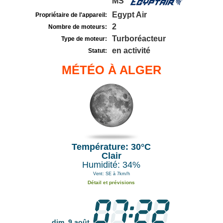
MS
Egypt Air
Propriétaire de l'appareil:
2
Nombre de moteurs:
Turboréacteur
Type de moteur:
en activité
Statut:
MÉTÉO À ALGER
Température: 30°C
Clair
Humidité: 34%
Vent: SE à 7km/h
Détail et prévisions
dim. 9 août