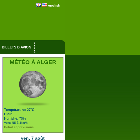
english
BILLETS D'AVION
MÉTÉO À ALGER
Température: 27°C
Clair
Humidité: 70%
Vent: NE à 4km/h
Détail et prévisions
ven. 7 août