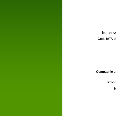
Immatricu
Code IATA d
Compagnie aé
Propri
N