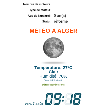
Nombre de moteurs:
Type de moteur:
0 an(s)
Age de l'appareil:
réformé
Statut:
MÉTÉO À ALGER
Température: 27°C
Clair
Humidité: 70%
Vent: NE à 4km/h
Détail et prévisions
ven. 7 août