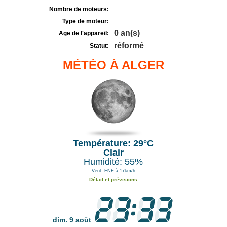
Nombre de moteurs:
Type de moteur:
0 an(s)
Age de l'appareil:
réformé
Statut:
MÉTÉO À ALGER
Température: 29°C
Clair
Humidité: 55%
Vent: ENE à 17km/h
Détail et prévisions
dim. 9 août