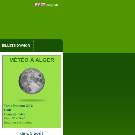
english
BILLETS D'AVION
MÉTÉO À ALGER
Température: 30°C
Clair
Humidité: 34%
Vent: SE à 7km/h
Détail et prévisions
dim. 9 août