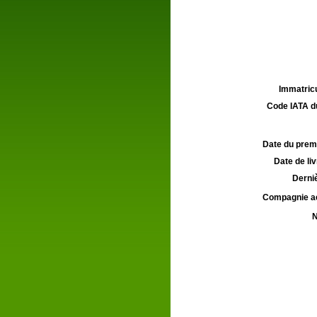
Immatricu
Code IATA d
Date du premie
Date de liv
Derniè
Compagnie aé
N