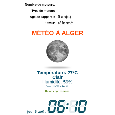
Nombre de moteurs:
Type de moteur:
0 an(s)
Age de l'appareil:
réformé
Statut:
MÉTÉO À ALGER
Température: 27°C
Clair
Humidité: 59%
Vent: NNW à 4km/h
Détail et prévisions
jeu. 6 août