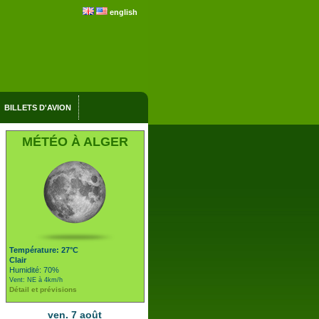
english
BILLETS D'AVION
MÉTÉO À ALGER
Température: 27°C
Clair
Humidité: 70%
Vent: NE à 4km/h
Détail et prévisions
ven. 7 août