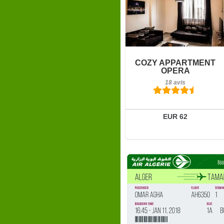
18 avis
Détails
COZY APPARTMENT
OPERA
Réserver
18 avis
EUR 62