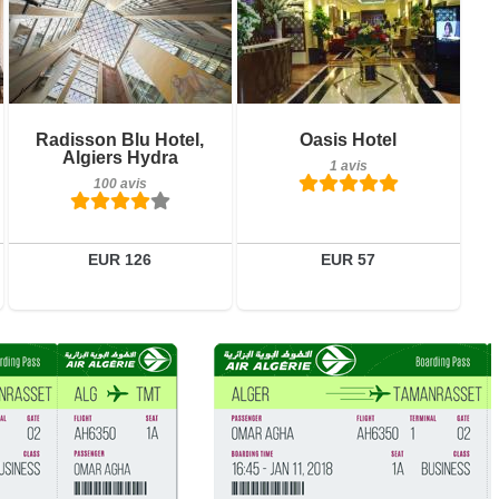
Petit-déjeuner inclus
Petit-déjeuner inclus
Radisson Blu Hotel,
Oasis Hotel
100 avis
1 avis
Algiers Hydra
1 avis
100 avis
Détails
Détails
Réserver
Réserver
EUR 126
EUR 57