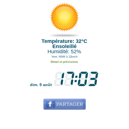
Température: 32°C
Ensoleillé
Humidité: 52%
Vent: NNW à 12km/h
Détail et prévisions
dim. 9 août