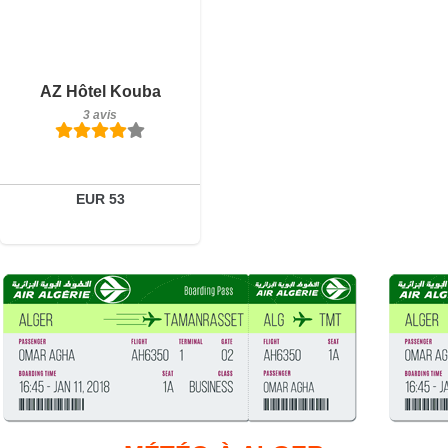
3 avis
Détails
AZ Hôtel Kouba
3 avis
Réserver
EUR 53