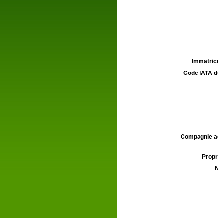
Immatricu
Code IATA d
Compagnie aé
Propri
N