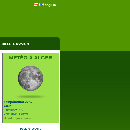
english
BILLETS D'AVION
MÉTÉO À ALGER
Température: 27°C
Clair
Humidité: 59%
Vent: NNW à 4km/h
Détail et prévisions
jeu. 6 août