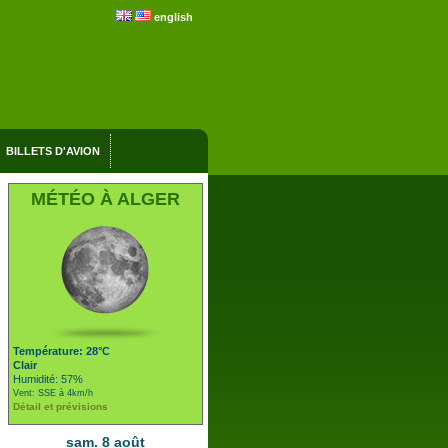
english
BILLETS D'AVION
MÉTÉO À ALGER
Température: 28°C
Clair
Humidité: 57%
Vent: SSE à 4km/h
Détail et prévisions
sam. 8 août