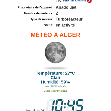
TK
Anadolujet
Propriétaire de l'appareil:
2
Nombre de moteurs:
Turboréacteur
Type de moteur:
en activité
Statut:
MÉTÉO À ALGER
Température: 27°C
Clair
Humidité: 59%
Vent: NNW à 4km/h
Détail et prévisions
jeu. 6 août