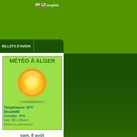
english
BILLETS D'AVION
MÉTÉO À ALGER
Température: 32°C
Ensoleillé
Humidité: 49%
Vent: NE à 20km/h
Détail et prévisions
sam. 8 août