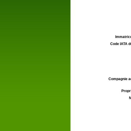
Immatricu
Code IATA d
Compagnie aé
Propri
N