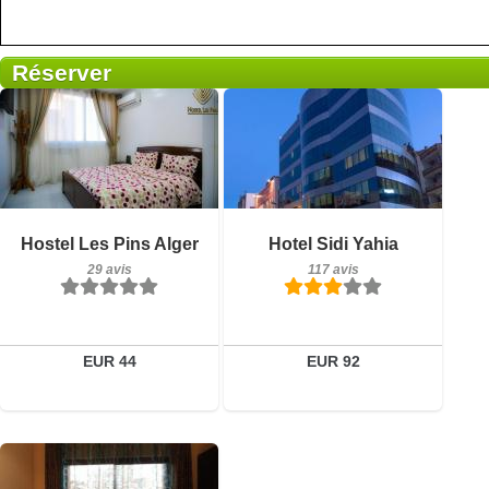
Réserver
29 avis
Petit-déjeuner inclus
Détails
Hostel Les Pins Alger
Hotel Sidi Yahia
117 avis
29 avis
117 avis
Réserver
Détails
Réserver
EUR 44
EUR 92